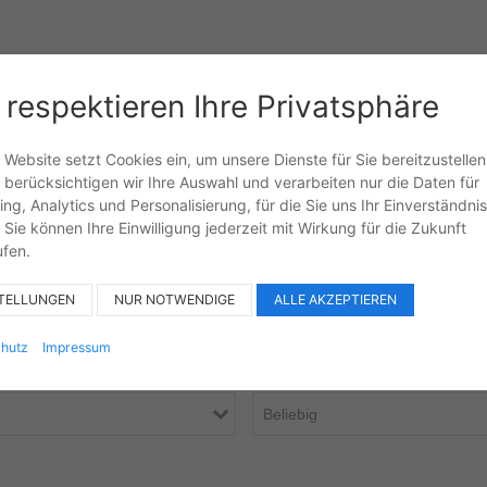
HRZEUGE
AKTUELLES
FAHRZEUGANKAUF
KO
 respektieren Ihre Privatsphäre
Website setzt Cookies ein, um unsere Dienste für Sie bereitzustellen
i berücksichtigen wir Ihre Auswahl und verarbeiten nur die Daten für
ng, Analytics und Personalisierung, für die Sie uns Ihr Einverständnis
Sie können Ihre Einwilligung jederzeit mit Wirkung für die Zukunft
ufen.
Fahrzeugtyp
STELLUNGEN
NUR NOTWENDIGE
ALLE AKZEPTIEREN
hutz
Impressum
Kilometer bis