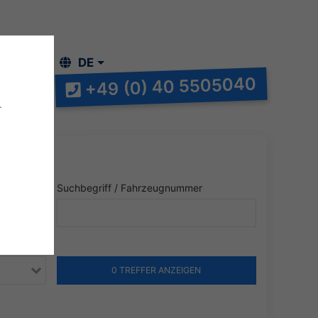
NTAKT
DE
+49 (0) 40 5505040
.
Suchbegriff / Fahrzeugnummer
0 TREFFER ANZEIGEN