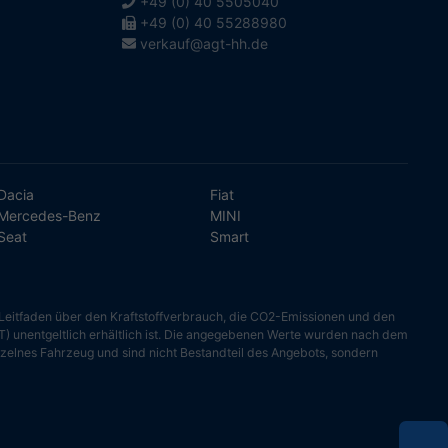
+49 (0) 40 5505040
+49 (0) 40 55288980
verkauf@agt-hh.de
Dacia
Fiat
Mercedes-Benz
MINI
Seat
Smart
"Leitfaden über den Kraftstoffverbrauch, die CO2-Emissionen und den
unentgeltlich erhältlich ist. Die angegebenen Werte wurden nach dem
nzelnes Fahrzeug und sind nicht Bestandteil des Angebots, sondern