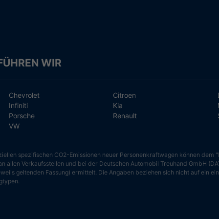
z
FÜHREN WIR
Chevrolet
Citroen
Infiniti
Kia
Porsche
Renault
VW
ffiziellen spezifischen CO2-Emissionen neuer Personenkraftwagen können dem 
allen Verkaufsstellen und bei der Deutschen Automobil Treuhand GmbH (DAT) 
eils geltenden Fassung) ermittelt. Die Angaben beziehen sich nicht auf ein ei
gtypen.