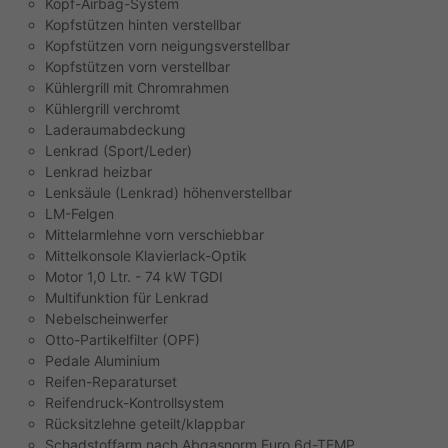
Kopf-Airbag-System
Kopfstützen hinten verstellbar
Kopfstützen vorn neigungsverstellbar
Kopfstützen vorn verstellbar
Kühlergrill mit Chromrahmen
Kühlergrill verchromt
Laderaumabdeckung
Lenkrad (Sport/Leder)
Lenkrad heizbar
Lenksäule (Lenkrad) höhenverstellbar
LM-Felgen
Mittelarmlehne vorn verschiebbar
Mittelkonsole Klavierlack-Optik
Motor 1,0 Ltr. - 74 kW TGDI
Multifunktion für Lenkrad
Nebelscheinwerfer
Otto-Partikelfilter (OPF)
Pedale Aluminium
Reifen-Reparaturset
Reifendruck-Kontrollsystem
Rücksitzlehne geteilt/klappbar
Schadstoffarm nach Abgasnorm Euro 6d-TEMP