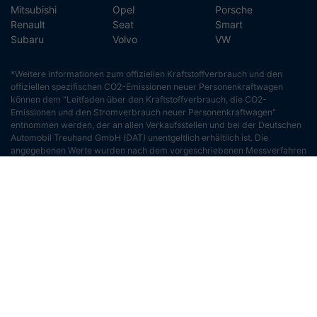
Mitsubishi
Opel
Porsche
Renault
Seat
Smart
Subaru
Volvo
VW
*Weitere Informationen zum offiziellen Kraftstoffverbrauch und den
offiziellen spezifischen CO2-Emissionen neuer Personenkraftwagen
können dem "Leitfaden über den Kraftstoffverbrauch, die CO2-
Emissionen und den Stromverbrauch neuer Personenkraftwagen"
entnommen werden, der an allen Verkaufsstellen und bei der Deutschen
Automobil Treuhand GmbH (DAT) unentgeltlich erhältlich ist. Die
angegebenen Werte wurden nach dem vorgeschriebenen Messverfahren
(§ 2 Nrn. 5, 6, 6a Pkw-EnVKV in der jeweils geltenden Fassung) ermittelt.
Die Angaben beziehen sich nicht auf ein einzelnes Fahrzeug und sind
nicht Bestandteil des Angebots, sondern dienen allein Vergleichszwecken
zwischen den verschiedenen Fahrzeugtypen.
©2018 AGT - Automobile Technik - Handelsges. mbH Rights
Reserved | created by
ACKERMANN-netsolution