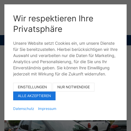
Wir respektieren Ihre
Menü
Privatsphäre
+49 (0) 40 550 504 0
Unsere Website setzt Cookies ein, um unsere Dienste
für Sie bereitzustellen. Hierbei berücksichtigen wir Ihre
Auswahl und verarbeiten nur die Daten für Marketing,
Analytics und Personalisierung, für die Sie uns Ihr
ZURÜCK
DRUCKEN
Einverständnis geben. Sie können Ihre Einwilligung
jederzeit mit Wirkung für die Zukunft widerrufen.
Kia Picanto T-GDI GT-Line Leder Nav
Kamera Temp.,PDC
EINSTELLUNGEN
NUR NOTWENDIGE
Gebrauchtwagen
Fahrzeug-Nr. LT584681
sofort Lieferbar
ALLE AKZEPTIEREN
Datenschutz
Impressum