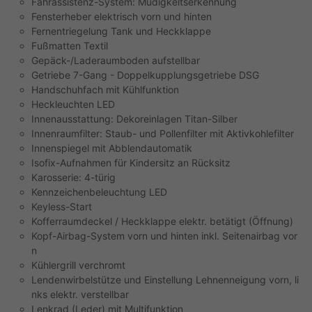
Fahrassistenz-System: Müdigkeitserkennung
Fensterheber elektrisch vorn und hinten
Fernentriegelung Tank und Heckklappe
Fußmatten Textil
Gepäck-/Laderaumboden aufstellbar
Getriebe 7-Gang - Doppelkupplungsgetriebe DSG
Handschuhfach mit Kühlfunktion
Heckleuchten LED
Innenausstattung: Dekoreinlagen Titan-Silber
Innenraumfilter: Staub- und Pollenfilter mit Aktivkohlefilter
Innenspiegel mit Abblendautomatik
Isofix-Aufnahmen für Kindersitz an Rücksitz
Karosserie: 4-türig
Kennzeichenbeleuchtung LED
Keyless-Start
Kofferraumdeckel / Heckklappe elektr. betätigt (Öffnung)
Kopf-Airbag-System vorn und hinten inkl. Seitenairbag vor
n
Kühlergrill verchromt
Lendenwirbelstütze und Einstellung Lehnenneigung vorn, li
nks elektr. verstellbar
Lenkrad (Leder) mit Multifunktion