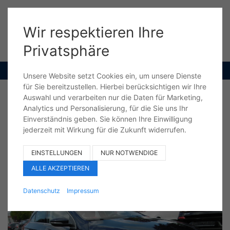
Wir respektieren Ihre
Menü
Privatsphäre
+49 (0) 40 550 504 0
Unsere Website setzt Cookies ein, um unsere Dienste
für Sie bereitzustellen. Hierbei berücksichtigen wir Ihre
Auswahl und verarbeiten nur die Daten für Marketing,
Analytics und Personalisierung, für die Sie uns Ihr
ZURÜCK
DRUCKEN
Einverständnis geben. Sie können Ihre Einwilligung
jederzeit mit Wirkung für die Zukunft widerrufen.
VW CC 1.4TSI Automatik Sitzheiz. Xenon
Tempomat PDC
EINSTELLUNGEN
NUR NOTWENDIGE
Gebrauchtwagen
Fahrzeug-Nr. FE808921
sofort Lieferbar
ALLE AKZEPTIEREN
Datenschutz
Impressum