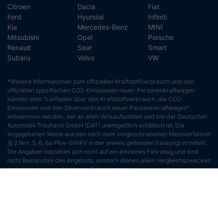
Citroen
Dacia
Fiat
Ford
Hyundai
Infiniti
Kia
Mercedes-Benz
MINI
Mitsubishi
Opel
Porsche
Renault
Seat
Smart
Subaru
Volvo
VW
*Weitere Informationen zum offiziellen Kraftstoffverbrauch und den
offiziellen spezifischen CO2-Emissionen neuer Personenkraftwagen
können dem "Leitfaden über den Kraftstoffverbrauch, die CO2-
Emissionen und den Stromverbrauch neuer Personenkraftwagen"
entnommen werden, der an allen Verkaufsstellen und bei der Deutschen
Automobil Treuhand GmbH (DAT) unentgeltlich erhältlich ist. Die
angegebenen Werte wurden nach dem vorgeschriebenen Messverfahren
(§ 2 Nrn. 5, 6, 6a Pkw-EnVKV in der jeweils geltenden Fassung) ermittelt.
Die Angaben beziehen sich nicht auf ein einzelnes Fahrzeug und sind
nicht Bestandteil des Angebots, sondern dienen allein Vergleichszwecken
zwischen den verschiedenen Fahrzeugtypen.
©2018 AGT - Automobile Technik - Handelsges. mbH Rights
Reserved | created by
ACKERMANN-netsolution