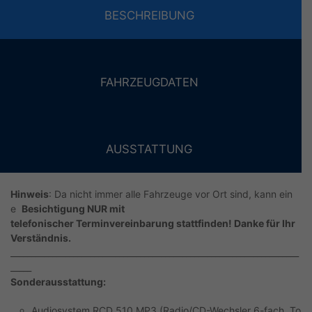
BESCHREIBUNG
FAHRZEUGDATEN
AUSSTATTUNG
Hinweis
: Da nicht immer alle Fahrzeuge vor Ort sind, kann ein
e
Besichtigung NUR mit
telefonischer Terminvereinbarung stattfinden! Danke für Ihr
Verständnis.
_____________________________________________________________________
_____
Sonderausstattung:
Audiosystem RCD 510 MP3 (Radio/CD-Wechsler 6-fach, To